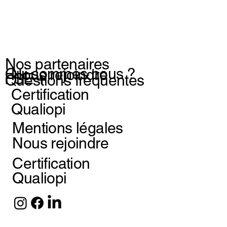
Nos partenaires
Qui sommes nous ?
Nous rejoindre
FSE +
Questions fréquentes
Certification
Qualiopi
Mentions légales
Nous rejoindre
Certification
Qualiopi